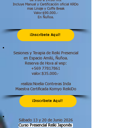
de 9:00 a 14:00 hrs.​
Incluye Manual y Certificación oficial KRDo
mas Linaje y Coffe Break
Valor:$90.000.-
En Ñuñoa.
¡Inscríbete Aquí!
Sesiones y Terapia de Reiki Presencial
en Espacio Amilú, Ñuñoa.
Reserva de Hora al wsp:
+569 77817861
valor:$35.000.-
realiza:Noelia Contreras Inda
Maestra Certificada Komyo ReikiDo
¡Inscríbete Aquí!
Sábado 13 y 20 de Junio 2026
Curso Presencial Reiki Japonés