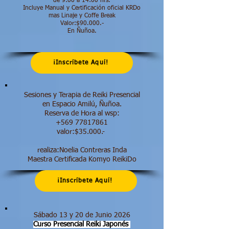
de 9:00 a 14:00 hrs.​
Incluye Manual y Certificación oficial KRDo
mas Linaje y Coffe Break
Valor:$90.000.-
En Ñuñoa.
¡Inscríbete Aquí!
Sesiones y Terapia de Reiki Presencial
en Espacio Amilú, Ñuñoa.
Reserva de Hora al wsp:
+569 77817861
valor:$35.000.-
realiza:Noelia Contreras Inda
Maestra Certificada Komyo ReikiDo
¡Inscríbete Aquí!
Sábado 13 y 20 de Junio 2026
Curso Presencial Reiki Japonés