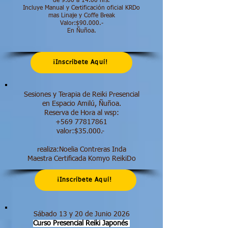
de 9:00 a 14:00 hrs.​
Incluye Manual y Certificación oficial KRDo
mas Linaje y Coffe Break
Valor:$90.000.-
En Ñuñoa.
¡Inscríbete Aquí!
Sesiones y Terapia de Reiki Presencial
en Espacio Amilú, Ñuñoa.
Reserva de Hora al wsp:
+569 77817861
valor:$35.000.-
realiza:Noelia Contreras Inda
Maestra Certificada Komyo ReikiDo
¡Inscríbete Aquí!
Sábado 13 y 20 de Junio 2026
Curso Presencial Reiki Japonés