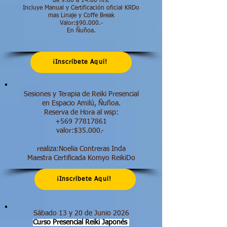
de 9:00 a 14:00 hrs.​
Incluye Manual y Certificación oficial KRDo
mas Linaje y Coffe Break
Valor:$90.000.-
En Ñuñoa.
¡Inscríbete Aquí!
Sesiones y Terapia de Reiki Presencial
en Espacio Amilú, Ñuñoa.
Reserva de Hora al wsp:
+569 77817861
valor:$35.000.-
realiza:Noelia Contreras Inda
Maestra Certificada Komyo ReikiDo
¡Inscríbete Aquí!
Sábado 13 y 20 de Junio 2026
Curso Presencial Reiki Japonés