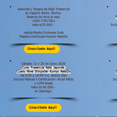
Sesiones y Terapia de Reiki Presencial
en Espacio Amilú, Ñuñoa.
Reserva de Hora al wsp:
P
+569 77817861
valor:$35.000.-
Incl
realiza:Noelia Contreras Inda
Maestra Certificada Komyo ReikiDo
¡Inscríbete Aquí!
Sábado 13 y 20 de Junio 2026
Curso Presencial Reiki Japonés
Cuarto Nivel Shinpiden
Komyo ReikiDo
de 9:00 a 18:00 hrs.​ ambos días
Incluye Manual y Certificación oficial KRDo
Inc
y Coffe Break
Valor:$140.000.-
en Santiago.
¡Inscríbete Aquí!