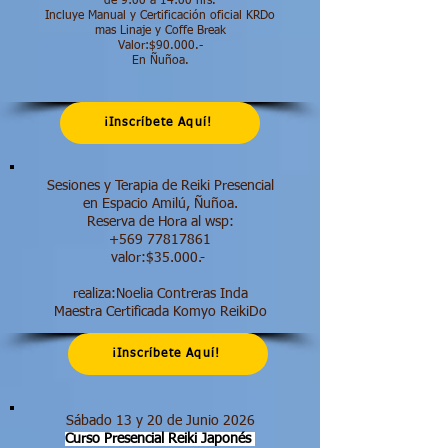
de 9:00 a 14:00 hrs.​
Incluye Manual y Certificación oficial KRDo
mas Linaje y Coffe Break
Valor:$90.000.-
En Ñuñoa.
¡Inscríbete Aquí!
Sesiones y Terapia de Reiki Presencial
en Espacio Amilú, Ñuñoa.
Reserva de Hora al wsp:
+569 77817861
valor:$35.000.-
realiza:Noelia Contreras Inda
Maestra Certificada Komyo ReikiDo
¡Inscríbete Aquí!
Sábado 13 y 20 de Junio 2026
Curso Presencial Reiki Japonés