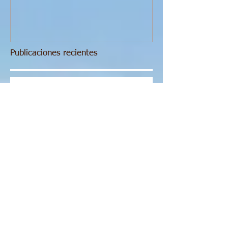
Publicaciones recientes
Razones por las que practicar esta
maravillosa técnica, el Reiki:
¿Cómo elevo mi frecuencia
vibracional?
Reiki a Distancia